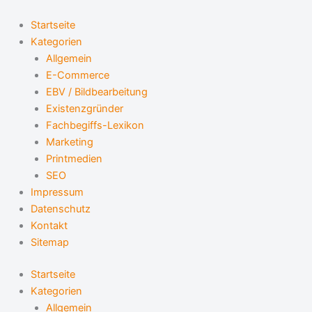
Zum
S
Inhalt
Startseite
u
springen
Kategorien
c
Allgemein
h
E-Commerce
e
EBV / Bildbearbeitung
Existenzgründer
n
Fachbegiffs-Lexikon
n
Marketing
a
Printmedien
c
SEO
h
Impressum
Datenschutz
:
Kontakt
Sitemap
Startseite
Kategorien
Allgemein