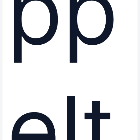
pp
elt