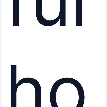
für
ho