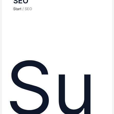
SEO
Start
SEO
Suchmaschinen-
Ärger:
Doppelter
Su
Content
mit
/
ohne
“www”