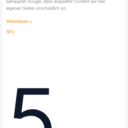
behauptet Google, dass doppelter Content auf den
eigenen Seiten unschädlich ist,
Weiterlesen »
SEO
5
Methoden
für
5
hohe
Suchmaschinen-
Positionen?