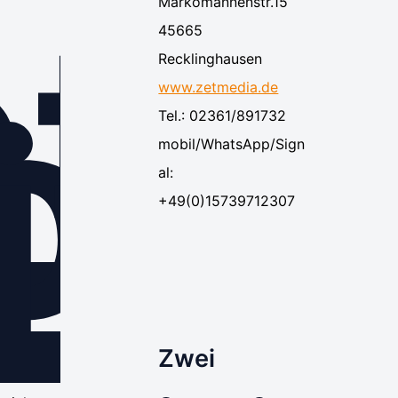
te
Markomannenstr.15
45665
ora
Recklinghausen
ity
www.zetmedia.de
Tel.: 02361/891732
mobil/WhatsApp/Sign
al:
+49(0)15739712307
Zwei