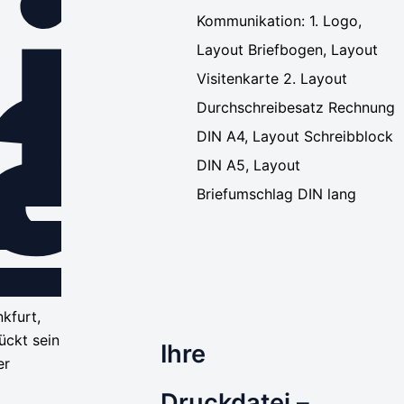
ivi
ar
Kommunikation: 1. Logo,
Layout Briefbogen, Layout
Visitenkarte 2. Layout
Durchschreibesatz Rechnung
DIN A4, Layout Schreibblock
DIN A5, Layout
Briefumschlag DIN lang
kfurt,
ückt sein
Ihre
er
Druckdatei –